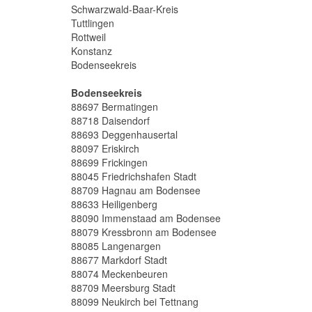
Schwarzwald-Baar-Kreis
Tuttlingen
Rottweil
Konstanz
Bodenseekreis
Bodenseekreis
88697 Bermatingen
88718 Daisendorf
88693 Deggenhausertal
88097 Eriskirch
88699 Frickingen
88045 Friedrichshafen Stadt
88709 Hagnau am Bodensee
88633 Heiligenberg
88090 Immenstaad am Bodensee
88079 Kressbronn am Bodensee
88085 Langenargen
88677 Markdorf Stadt
88074 Meckenbeuren
88709 Meersburg Stadt
88099 Neukirch bei Tettnang