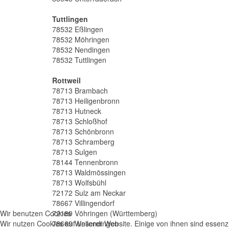
Tuttlingen
78532 Eßlingen
78532 Möhringen
78532 Nendingen
78532 Tuttlingen
Rottweil
78713 Brambach
78713 Heiligenbronn
78713 Hutneck
78713 Schloßhof
78713 Schönbronn
78713 Schramberg
78713 Sulgen
78144 Tennenbronn
78713 Waldmössingen
78713 Wolfsbühl
72172 Sulz am Neckar
78667 Villingendorf
Wir benutzen Cookies
72189 Vöhringen (Württemberg)
Wir nutzen Cookies auf unserer Website. Einige von ihnen sind essenzi
78669 Wellendingen