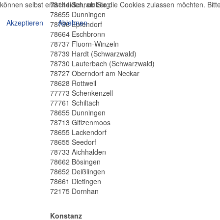
können selbst entscheiden, ob Sie die Cookies zulassen möchten. Bitte
78144 Schramberg
78655 Dunningen
Akzeptieren
Ablehnen
78736 Epfendorf
78664 Eschbronn
78737 Fluorn-Winzeln
78739 Hardt (Schwarzwald)
78730 Lauterbach (Schwarzwald)
78727 Oberndorf am Neckar
78628 Rottweil
77773 Schenkenzell
77761 Schiltach
78655 Dunningen
78713 Gifizenmoos
78655 Lackendorf
78655 Seedorf
78733 Aichhalden
78662 Bösingen
78652 Deißlingen
78661 Dietingen
72175 Dornhan
Konstanz