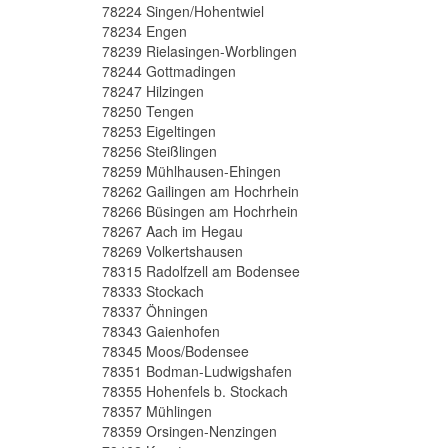
78224 Singen/Hohentwiel
78234 Engen
78239 Rielasingen-Worblingen
78244 Gottmadingen
78247 Hilzingen
78250 Tengen
78253 Eigeltingen
78256 Steißlingen
78259 Mühlhausen-Ehingen
78262 Gailingen am Hochrhein
78266 Büsingen am Hochrhein
78267 Aach im Hegau
78269 Volkertshausen
78315 Radolfzell am Bodensee
78333 Stockach
78337 Öhningen
78343 Gaienhofen
78345 Moos/Bodensee
78351 Bodman-Ludwigshafen
78355 Hohenfels b. Stockach
78357 Mühlingen
78359 Orsingen-Nenzingen