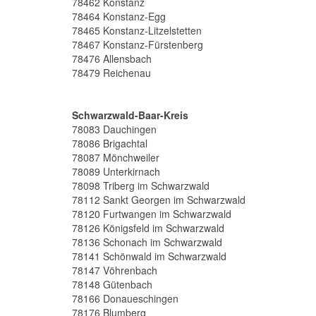
78462 Konstanz
78464 Konstanz-Egg
78465 Konstanz-Litzelstetten
78467 Konstanz-Fürstenberg
78476 Allensbach
78479 Reichenau
Schwarzwald-Baar-Kreis
78083 Dauchingen
78086 Brigachtal
78087 Mönchweiler
78089 Unterkirnach
78098 Triberg im Schwarzwald
78112 Sankt Georgen im Schwarzwald
78120 Furtwangen im Schwarzwald
78126 Königsfeld im Schwarzwald
78136 Schonach im Schwarzwald
78141 Schönwald im Schwarzwald
78147 Vöhrenbach
78148 Gütenbach
78166 Donaueschingen
78176 Blumberg