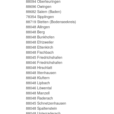
88094 Oberteuringen
88696 Owingen
88682 Salem (Baden)
78354 Sipplingen
88719 Stetten (Bodenseekreis)
88048 Ailingen
88048 Berg
88048 Bunkhofen
88048 Efrizweiler
88048 Ettenkirch
88048 Fischbach
88045 Friedrichshafen
88046 Friedrichshafen
88048 Hirschlatt
88048 Ittenhausen
88048 Kluftern
88048 Lipbach
88046 Löwental
88048 Manzell
88048 Raderach
88045 Schnetzenhausen
88048 Spaltenstein
88048 Unterraderach