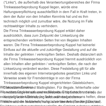
("Links"), die außerhalb des Verantwortungsbereiches der Firma
Trinkwasserbeprobung Kuppel liegen, würde eine
Haftungsverpflichtung ausschließlich in dem Fall in Kraft treten, in
dem der Autor von den Inhalten Kenntnis hat und es ihm
technisch möglich und zumutbar wäre, die Nutzung im Falle
rechtswidriger Inhalte zu verhindern.
Die Firma Trinkwasserbeprobung Kuppel erklärt daher
ausdrücklich, dass zum Zeitpunkt der Linksetzung die
entsprechenden verlinkten Seiten frei von illegalen Inhalten
waren. Die Firma Trinkwasserbeprobung Kuppel hat keinerlei
Einfluss auf die aktuelle und zukünftige Gestaltung und auf die
Inhalte der gelinkten / verknüpften Seiten. Deshalb distanziert sich
die Firma Trinkwasserbeprobung Kuppel hiermit ausdrücklich von
allen Inhalten aller gelinkten / verknüpften Seiten, die nach der
Linksetzung verändert wurden. Diese Feststellung gilt für alle
innerhalb des eigenen Internetangebotes gesetzten Links und
Verweise sowie für Fremdeinträge in von der Firma
Trinkwasserbeprobung Kuppel eingerichteten Gästebüchern,
Wir benutzen Cookies
Diskussionsforen und Mailinglisten. Für illegale, fehlerhafte oder
Wir nutzen Cookies auf unserer Website. Einige von ihnen sind
unvollständige Inhalte und insbesondere für Schäden, die aus der
essenziell für den Betrieb der Seite, während andere uns helfen, diese
Nutzung oder Nichtnutzung solcherart dargebotener
Website und die Nutzererfahrung zu verbessern (Tracking Cookies).
Informationen entstehen, haftet allein der Anbieter der Seite, auf
Sie können selbst entscheiden, ob Sie die Cookies zulassen möchten.