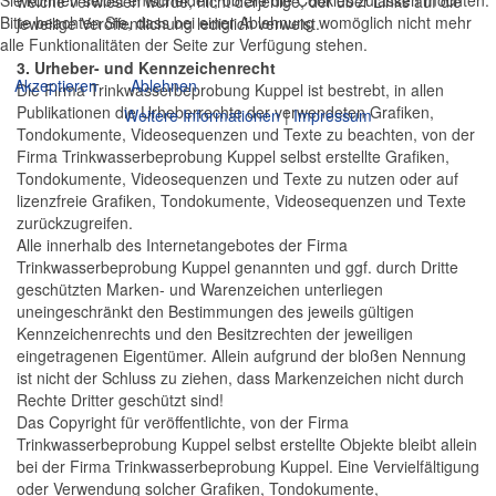
welche verwiesen wurde, nicht derjenige, der über Links auf die
Bitte beachten Sie, dass bei einer Ablehnung womöglich nicht mehr
jeweilige Veröffentlichung lediglich verweist.
alle Funktionalitäten der Seite zur Verfügung stehen.
3. Urheber- und Kennzeichenrecht
Akzeptieren
Ablehnen
Die Firma Trinkwasserbeprobung Kuppel ist bestrebt, in allen
Publikationen die Urheberrechte der verwendeten Grafiken,
Weitere Informationen
|
Impressum
Tondokumente, Videosequenzen und Texte zu beachten, von der
Firma Trinkwasserbeprobung Kuppel selbst erstellte Grafiken,
Tondokumente, Videosequenzen und Texte zu nutzen oder auf
lizenzfreie Grafiken, Tondokumente, Videosequenzen und Texte
zurückzugreifen.
Alle innerhalb des Internetangebotes der Firma
Trinkwasserbeprobung Kuppel genannten und ggf. durch Dritte
geschützten Marken- und Warenzeichen unterliegen
uneingeschränkt den Bestimmungen des jeweils gültigen
Kennzeichenrechts und den Besitzrechten der jeweiligen
eingetragenen Eigentümer. Allein aufgrund der bloßen Nennung
ist nicht der Schluss zu ziehen, dass Markenzeichen nicht durch
Rechte Dritter geschützt sind!
Das Copyright für veröffentlichte, von der Firma
Trinkwasserbeprobung Kuppel selbst erstellte Objekte bleibt allein
bei der Firma Trinkwasserbeprobung Kuppel. Eine Vervielfältigung
oder Verwendung solcher Grafiken, Tondokumente,