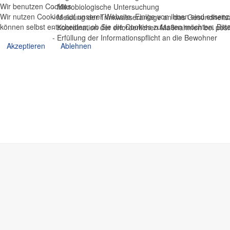
Wir benutzen Cookies
- Mikrobiologische Untersuchung
Wir nutzen Cookies auf unserer Website. Einige von ihnen sind essenzi
- Meldung der Trinkwasseranlage an das Gesundheit
können selbst entscheiden, ob Sie die Cookies zulassen möchten. Bitte
- Koordination der erforderlichen Maßnahmen bei posit
- Erfüllung der Informationspflicht an die Bewohner
Akzeptieren
Ablehnen